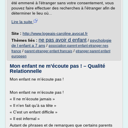
été emmené à l'étranger sans votre consentement, vous
pouvez faire effectuer des recherches à l'étranger afin de
déterminer le lieu où...
Lire la suite
Site :
http://www.logeais-caroline.avocat.fr
ne pas avoir d enfant
Thèmes liés :
/
psychologie
de l enfant a 7 ans
/
association parent enfant etranger nes
/
/
france
parent etranger enfant francais
etranger parent enfant
europeen
Mon enfant ne m’écoute pas ! – Qualité
Relationnelle
Mon enfant ne m'écoute pas !
Mon enfant ne m'écoute pas !
« Il ne m'écoute jamais »
« Il n'en fait qu'à sa tête »
« C'est un enfant difficile »
« Il est infernal »
Autant de phrases et de remarques que certains parents