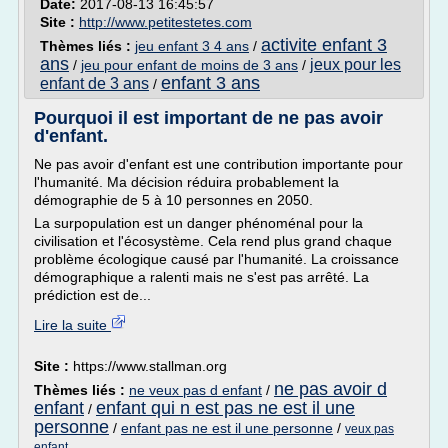
Date:
2017-08-13 16:45:57
Site :
http://www.petitestetes.com
activite enfant 3
Thèmes liés :
jeu enfant 3 4 ans
/
ans
jeux pour les
/
jeu pour enfant de moins de 3 ans
/
enfant 3 ans
enfant de 3 ans
/
Pourquoi il est important de ne pas avoir
d'enfant.
Ne pas avoir d'enfant est une contribution importante pour
l'humanité. Ma décision réduira probablement la
démographie de 5 à 10 personnes en 2050.
La surpopulation est un danger phénoménal pour la
civilisation et l'écosystème. Cela rend plus grand chaque
problème écologique causé par l'humanité. La croissance
démographique a ralenti mais ne s'est pas arrêté. La
prédiction est de...
Lire la suite
Site :
https://www.stallman.org
ne pas avoir d
Thèmes liés :
ne veux pas d enfant
/
enfant
enfant qui n est pas ne est il une
/
personne
/
enfant pas ne est il une personne
/
veux pas
enfant