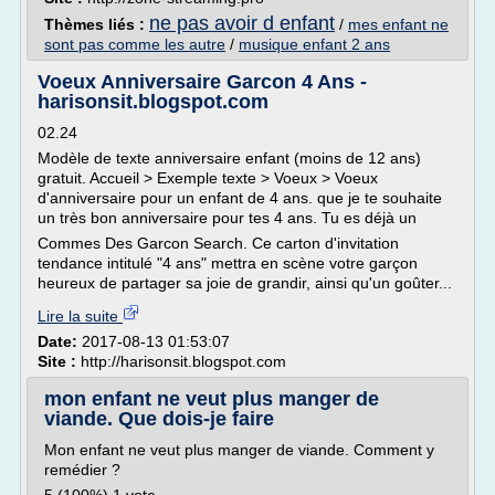
ne pas avoir d enfant
Thèmes liés :
/
mes enfant ne
sont pas comme les autre
/
musique enfant 2 ans
Voeux Anniversaire Garcon 4 Ans -
harisonsit.blogspot.com
02.24
Modèle de texte anniversaire enfant (moins de 12 ans)
gratuit. Accueil > Exemple texte > Voeux > Voeux
d'anniversaire pour un enfant de 4 ans. que je te souhaite
un très bon anniversaire pour tes 4 ans. Tu es déjà un
Commes Des Garcon Search. Ce carton d'invitation
tendance intitulé "4 ans" mettra en scène votre garçon
heureux de partager sa joie de grandir, ainsi qu'un goûter...
Lire la suite
Date:
2017-08-13 01:53:07
Site :
http://harisonsit.blogspot.com
mon enfant ne veut plus manger de
viande. Que dois-je faire
Mon enfant ne veut plus manger de viande. Comment y
remédier ?