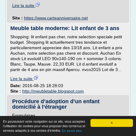
Lire la suite
Site :
https://www.carteanniversaire.net
Meuble table moderne: Lit enfant de 3 ans
Shopping: lit enfant pas cher, notre selection speciale petit
budget. Shopping lit actuellement tres tendance et
particulierement appreciee des 13/18 ans. Lit enfant a prix
Auchan, notre selection pas chere et discount. Auchan En
stock Lit evolutif LEO 90x140-190 cm + sommier 3 coloris:
Blanc, Taupe, Mauve. 22,33 EUR. Lit d.enfant evolutif a
partir de 4 ans en pin massif Apercu. nvco2015 Lot de 3...
Lire la suite
Date:
2016-08-25 18:28:03
Site :
http://meubletable.blogspot.com
Procédure d’adoption d’un enfant
domicilié à l’étranger
Formulaires
En poursuivant votre navigation sur ce site, vous acceptez
Procédure d'adoption d'un enfant domicilié à l'étranger
X
l'utilisation de cookies pour vous proposer des contenus et
Au Québec, c'est le Secrétariat à l'adoption internationale,
services adaptés à vos centres d'intérêts.
En savoir plus
relevant du ministère de la Santé et des Services