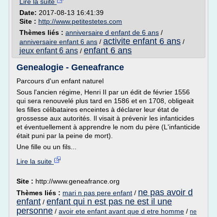
Lire la suite
Date:
2017-08-13 16:41:39
Site :
http://www.petitestetes.com
Thèmes liés :
anniversaire d enfant de 6 ans
/
activite enfant 6 ans
anniversaire enfant 6 ans
/
/
enfant 6 ans
jeux enfant 6 ans
/
Genealogie - Geneafrance
Parcours d'un enfant naturel
Sous l'ancien régime, Henri II par un édit de février 1556
qui sera renouvelé plus tard en 1586 et en 1708, obligeait
les filles célibataires enceintes à déclarer leur état de
grossesse aux autorités. Il visait à prévenir les infanticides
et éventuellement à apprendre le nom du père (L'infanticide
était puni par la peine de mort).
Une fille ou un fils...
Lire la suite
Site :
http://www.geneafrance.org
ne pas avoir d
Thèmes liés :
mari n pas pere enfant
/
enfant
enfant qui n est pas ne est il une
/
personne
/
avoir ete enfant avant que d etre homme
/
ne