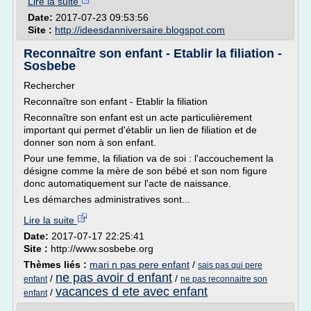
Lire la suite
Date:
2017-07-23 09:53:56
Site :
http://ideesdanniversaire.blogspot.com
Reconnaître son enfant - Etablir la filiation -
Sosbebe
Rechercher
Reconnaître son enfant - Etablir la filiation
Reconnaître son enfant est un acte particulièrement
important qui permet d'établir un lien de filiation et de
donner son nom à son enfant.
Pour une femme, la filiation va de soi : l'accouchement la
désigne comme la mère de son bébé et son nom figure
donc automatiquement sur l'acte de naissance.
Les démarches administratives sont...
Lire la suite
Date:
2017-07-17 22:25:41
Site :
http://www.sosbebe.org
Thèmes liés :
mari n pas pere enfant
/
sais pas qui pere
ne pas avoir d enfant
/
/
enfant
ne pas reconnaitre son
vacances d ete avec enfant
/
enfant