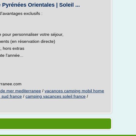
yrénées Orientales | Soleil ...
d'avantages exclusifs :
e pour personnaliser votre séjour,
nts (en réservation directe)
, hors extras
te l'année...
erranee.com
 de mer mediterranee
/
vacances camping mobil home
 sud france
/
camping vacances soleil france
/