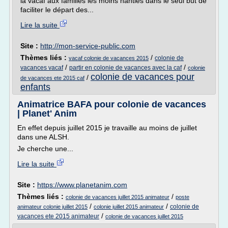
la vacaf aux familles les moins nanties dans le seul but de
faciliter le départ des...
Lire la suite
Site :
http://mon-service-public.com
Thèmes liés :
/
colonie de
vacaf colonie de vacances 2015
/
/
vacances vacaf
partir en colonie de vacances avec la caf
colonie
colonie de vacances pour
/
de vacances ete 2015 caf
enfants
Animatrice BAFA pour colonie de vacances
| Planet' Anim
En effet depuis juillet 2015 je travaille au moins de juillet
dans une ALSH.
Je cherche une...
Lire la suite
Site :
https://www.planetanim.com
Thèmes liés :
/
colonie de vacances juillet 2015 animateur
poste
/
/
colonie de
animateur colonie juillet 2015
colonie juillet 2015 animateur
/
vacances ete 2015 animateur
colonie de vacances juillet 2015