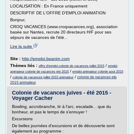
LOCALISATION : En France uniquement
DESCRIPTIF DE L'OFFRE D'EMPLOI ANIMATION
Bonjour,
CROQ VACANCES (www.croqvacances.org), association
basée sur Nantes, recrute 20 directeurs H/F pour ses
séjours de vacances de l'été...
Lire la suite
Site :
http://emploi.beanim.com
Thèmes liés :
/
offre d'emploi colonie de vacances juillet 2015
emploi
/
animateur colonie de vacances ete 2015
emploi animateur colonie aout 2015
/
/
colonie de vacances ete
colonie de vacances juillet 2015 animateur
2015 animateur
Colonie de vacances juives - été 2015 -
Voyager Cacher
Bowling, accrobranche, tir à l'arc, escalade... que du
bonheur, et pas le temps de s'ennuyer !
Excursions
De belles journées d'excursions et de découverte sont
également au programme :