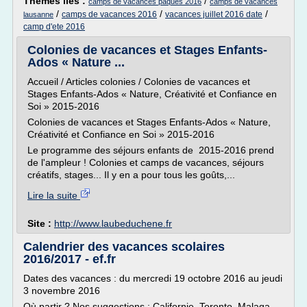
Thèmes liés :
/
camps de vacances paques 2016
camps de vacances
/
/
/
camps de vacances 2016
vacances juillet 2016 date
lausanne
camp d'ete 2016
Colonies de vacances et Stages Enfants-
Ados « Nature ...
Accueil / Articles colonies / Colonies de vacances et
Stages Enfants-Ados « Nature, Créativité et Confiance en
Soi » 2015-2016
Colonies de vacances et Stages Enfants-Ados « Nature,
Créativité et Confiance en Soi » 2015-2016
Le programme des séjours enfants de 2015-2016 prend
de l'ampleur ! Colonies et camps de vacances, séjours
créatifs, stages... Il y en a pour tous les goûts,...
Lire la suite
Site :
http://www.laubeduchene.fr
Calendrier des vacances scolaires
2016/2017 - ef.fr
Dates des vacances : du mercredi 19 octobre 2016 au jeudi
3 novembre 2016
Où partir ? Nos suggestions : Californie, Toronto, Malaga